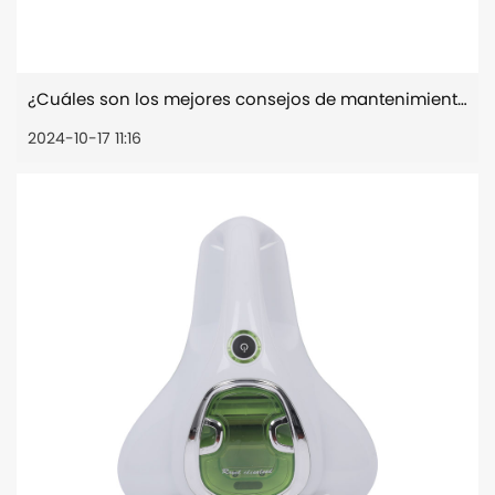
¿Cuáles son los mejores consejos de mantenimiento para que una aspiradora portátil para automóvil siga funcionando de manera eficiente a lo largo del tiempo?
2024-10-17 11:16