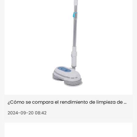
¿Cómo se compara el rendimiento de limpieza de un trapeador eléctrico inalámbrico con el de los trapeadores tradicionales u otros tipos de equipos de limpieza de pisos?
2024-09-20 08:42