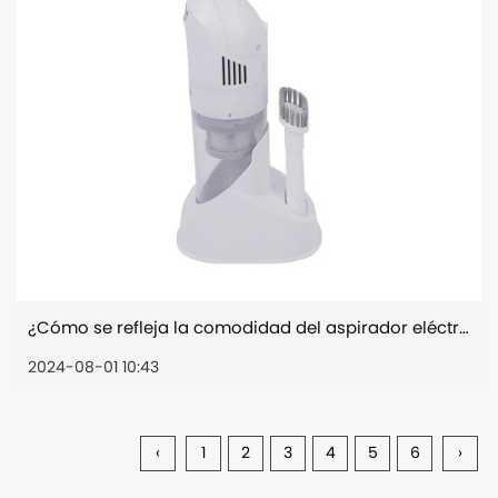
¿Cómo se refleja la comodidad del aspirador eléctrico portátil para coche?
2024-08-01 10:43
‹
1
2
3
4
5
6
›