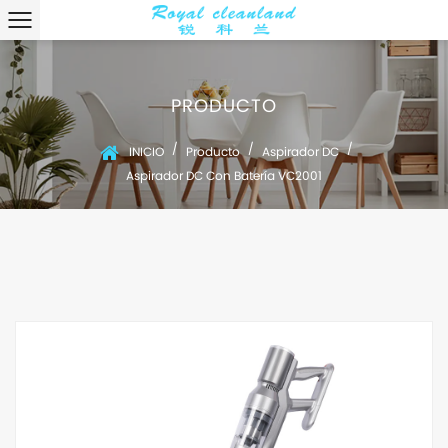
PRODUCTO
/
/
/
INICIO
Producto
Aspirador DC
Aspirador DC Con Batería VC2001