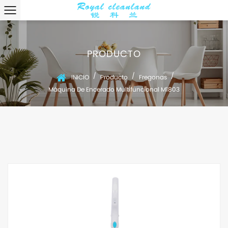
PRODUCTO
/
/
/
INICIO
Producto
Fregonas
Máquina De Encerado Multifuncional M1803